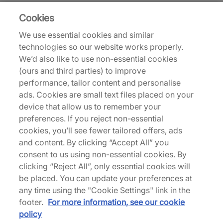
Cookies
Baskets Reebok Club C
We use essential cookies and similar
Conçue pour les courts de tennis, la Club C de
technologies so our website works properly.
Reebok a été introduite en 1985 et conçue pour 'le
We’d also like to use non-essential cookies
joueur de club qui a besoin d'une chaussure de
(ours and third parties) to improve
tennis performante et durable.'. En termes de
performance, tailor content and personalise
design, la Club C est essentiellement une version
ads. Cookies are small text files placed on your
rebrandée de la Revenge Plus de Reebok, qui a
device that allow us to remember your
été rebaptisée Club Champion avant d'être
preferences. If you reject non-essential
simplement réduite à Club C.
cookies, you’ll see fewer tailored offers, ads
and content. By clicking “Accept All” you
consent to us using non-essential cookies. By
Baskets & Chaussures
Chaussures et baskets pour
clicking “Reject All”, only essential cookies will
be placed. You can update your preferences at
any time using the "Cookie Settings" link in the
Haut de page
footer.
For more information, see our cookie
policy