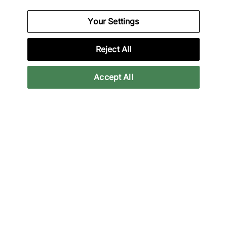
À propos de nous
Your Settings
Nous sommes spécialisés dans les sorties exclusives et
Reject All
l'équipement de Performance unique de marques telles
que Nike, New Balance, HOKA, Mizuno et plus encore.
Accept All
Téléchargez notre App
Plus d'informations
Politique
Inscrivez-vous à notre newsletter