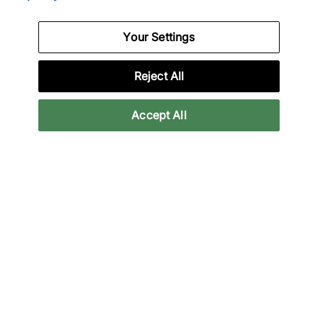
Your Settings
À propos de nous
Nous sommes spécialisés dans les sorties exclusives et
Reject All
l'équipement de Performance unique de marques telles
que Nike, New Balance, HOKA, Mizuno et plus encore.
Accept All
Téléchargez notre App
Plus d'informations
Politique