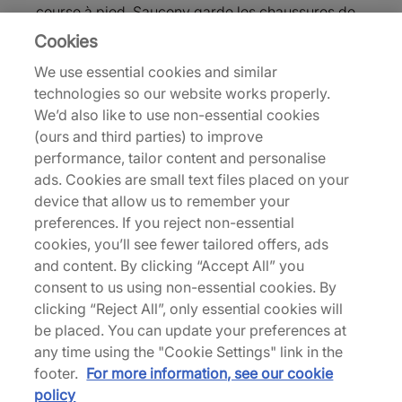
course à pied, Saucony garde les chaussures de
sport au centre de tout ce qu'elle fait. Démarrée
Cookies
en 1898, la marque tire à la fois son nom et son
We use essential cookies and similar
logo du ruisseau Saucony qui traverse Kutzown;
technologies so our website works properly.
le site de la première usine de la marque. Depuis
We’d also like to use non-essential cookies
sa création, Saucony a collaboré avec des
(ours and third parties) to improve
athlètes et des coureurs pour innover et améliorer
performance, tailor content and personalise
ses modèles, avec certains designs classiques
ads. Cookies are small text files placed on your
comme le Jazz et le Shadow qui restent des
device that allow us to remember your
favoris à ce jour. Notre sélection de Saucony
preferences. If you reject non-essential
comprend de nombreux modèles iconiques, ainsi
cookies, you’ll see fewer tailored offers, ads
que quelques nouveautés incontournables –
and content. By clicking “Accept All” you
explorez notre collection et choisissez votre
consent to us using non-essential cookies. By
préféré.
clicking “Reject All”, only essential cookies will
be placed. You can update your preferences at
any time using the "Cookie Settings" link in the
footer.
For more information, see our cookie
Haut de page
policy