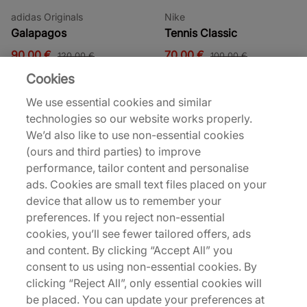
adidas Originals
Nike
Galapagos
Tennis Classic
90,00 €
70,00 €
120,00 €
100,00 €
Cookies
Jusqu’à 21% de réduction
Jusqu’à 31% de réduction
We use essential cookies and similar
technologies so our website works properly.
We’d also like to use non-essential cookies
(ours and third parties) to improve
performance, tailor content and personalise
ads. Cookies are small text files placed on your
Nike
Nike
device that allow us to remember your
Air Max 95 'Comet Red'
Air Force 1 Vibram
preferences. If you reject non-essential
cookies, you’ll see fewer tailored offers, ads
150,00 €
90,00 €
190,00 €
130,00 €
and content. By clicking “Accept All” you
Voir plus de coloris
Voir plus de coloris
consent to us using non-essential cookies. By
clicking “Reject All”, only essential cookies will
Jusqu’à 32% de réduction
Jusqu’à 33% de réduction
be placed. You can update your preferences at