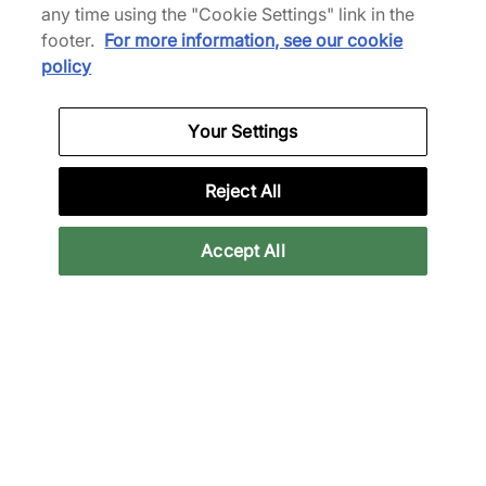
any time using the "Cookie Settings" link in the
footer.
For more information, see our cookie
policy
Your Settings
Nike
adidas
Air Force 1 Low
x HARDIES Gazelle
Reject All
Indoor
95,00 €
140,00 €
80,00 €
120,00 €
Accept All
Jusqu’à 34% de réduction
Jusqu’à 39% de réduction
On Running
HOKA