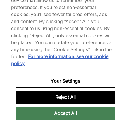
device that allow us to remember your
l'équipement de Performance unique de marques telles
preferences. If you reject non-essential
que Nike, New Balance, HOKA, Mizuno et plus encore.
cookies, you’ll see fewer tailored offers, ads
and content. By clicking “Accept All” you
consent to us using non-essential cookies. By
Téléchargez notre App
clicking “Reject All”, only essential cookies will
be placed. You can update your preferences at
any time using the "Cookie Settings" link in the
Plus d'informations
footer.
For more information, see our cookie
policy
Politique
Your Settings
Reject All
Inscrivez-vous à notre newsletter
Accept All
Restez à jour avec les dernières sorties
E-mail
S’inscrire