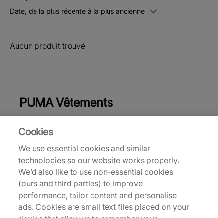
Date, de la plus récente à la plus ancienne
Aucun produit trouvé
PUMA Vêtements
Cookies
We use essential cookies and similar
Haut de page
technologies so our website works properly.
We’d also like to use non-essential cookies
(ours and third parties) to improve
performance, tailor content and personalise
À propos de nous
ads. Cookies are small text files placed on your
Nous sommes spécialisés dans les sorties exclusives et