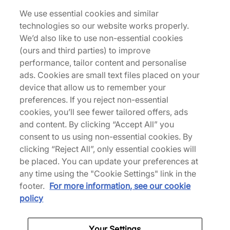
190,00 €
140,00 €
175,00 €
We use essential cookies and similar
Voir plus de coloris
Voir plus de coloris
technologies so our website works properly.
We’d also like to use non-essential cookies
Jusqu’à 39% de réduction
(ours and third parties) to improve
performance, tailor content and personalise
ads. Cookies are small text files placed on your
device that allow us to remember your
preferences. If you reject non-essential
cookies, you’ll see fewer tailored offers, ads
and content. By clicking “Accept All” you
HOKA
consent to us using non-essential cookies. By
Speedgoat 2
clicking “Reject All”, only essential cookies will
100,00 €
165,00 €
be placed. You can update your preferences at
Voir plus de coloris
any time using the "Cookie Settings" link in the
footer.
For more information, see our cookie
policy
Your Settings