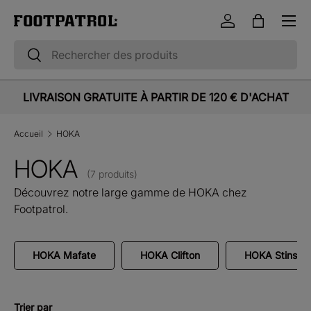
Menu
Aller au contenu
Se connecter
Panier
Recherche
Rechercher
LIVRAISON GRATUITE À PARTIR DE 120 € D'ACHAT
Accueil
HOKA
HOKA
(7 produits)
Découvrez notre large gamme de HOKA chez
Footpatrol.
HOKA Mafate
HOKA Clifton
HOKA Stinson
Trier par