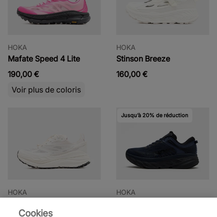
HOKA
HOKA
Mafate Speed 4 Lite
Stinson Breeze
190,00 €
160,00 €
Voir plus de coloris
Jusqu’à 20% de réduction
HOKA
HOKA
Stinson One7
Bondi 7
Cookies