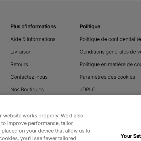
Plus d'informations
Politique
Aide & Informations
Politique de confidentialité
Livraison
Conditions générales de v
Retours
Politique en matière de co
Contactez-nous
Paramètres des cookies
Nos Boutiques
JDPLC
Moyens de paiement accep
ur website works properly. We’d also
) to improve performance, tailor
s placed on your device that allow us to
Your Set
ookies, you’ll see fewer tailored