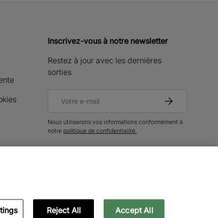
Inscrivez-vous à notre newsletter
Restez à jour avec les dernières
sorties
ente
E-mail
okies
S’inscrire
Nous utiliserons vos informations conformément à
notre
politique de confidentialité.
tés
tings
Reject All
Accept All