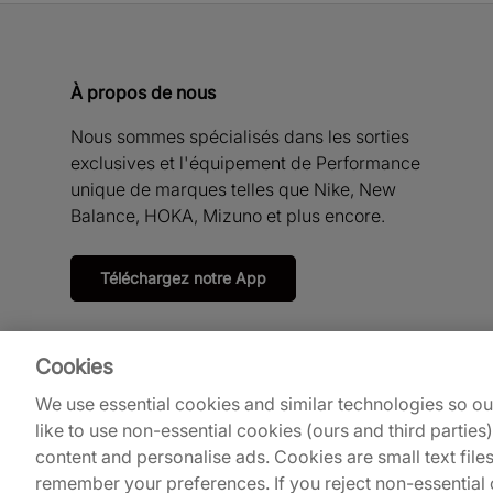
À propos de nous
Nous sommes spécialisés dans les sorties
exclusives et l'équipement de Performance
unique de marques telles que Nike, New
Balance, HOKA, Mizuno et plus encore.
Téléchargez notre App
Cookies
We use essential cookies and similar technologies so o
like to use non-essential cookies (ours and third parties
content and personalise ads. Cookies are small text file
remember your preferences. If you reject non-essential c