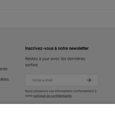
Inscrivez-vous à notre newsletter
Restez à jour avec les dernières
sorties
ente
E-mail
okies
S’inscrire
Nous utiliserons vos informations conformément à
notre
politique de confidentialité.