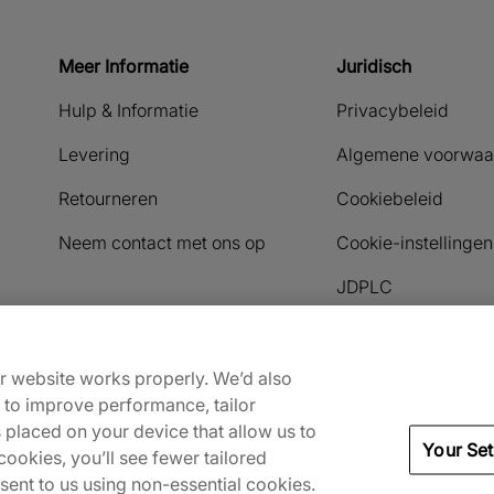
Meer Informatie
Juridisch
Hulp & Informatie
Privacybeleid
Levering
Algemene voorwaa
Retourneren
Cookiebeleid
Neem contact met ons op
Cookie-instellingen
JDPLC
Geaccepteerde betaalmeth
ur website works properly. We’d also
) to improve performance, tailor
s placed on your device that allow us to
Your Set
ookies, you’ll see fewer tailored
nsent to us using non-essential cookies.