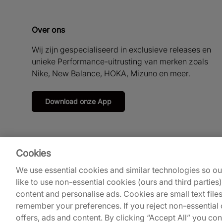
Over ons
Wij zijn gespecialiseerd in exclusieve releases en
unieke Performance-uitrusting van merken zoals
Nike, New Balance, HOKA, Mizuno en meer.
Download onze App
Cookies
We use essential cookies and similar technologies so o
like to use non-essential cookies (ours and third parties
content and personalise ads. Cookies are small text file
remember your preferences. If you reject non-essential c
© 2026
Footpatrol UK
.
offers, ads and content. By clicking “Accept All” you co