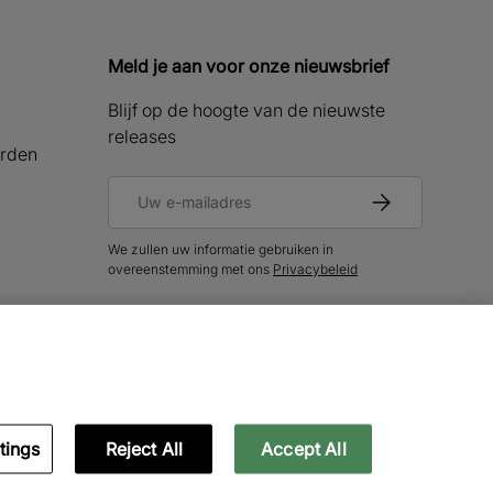
Meld je aan voor onze nieuwsbrief
Blijf op de hoogte van de nieuwste
releases
rden
E-mailadres
Abonneer
We zullen uw informatie gebruiken in
overeenstemming met ons
Privacybeleid
oden
tings
Reject All
Accept All