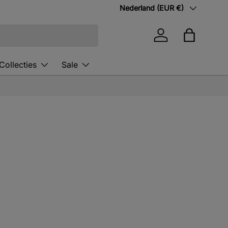
Land/Regio
Nederland (EUR €)
Inloggen
Tas
Collecties
Sale