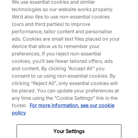
We use essential cookies and similar
sehen in der aktuellen Karhu
technologies so our website works properly.
Herrenschuhkollektion.
We’d also like to use non-essential cookies
(ours and third parties) to improve
performance, tailor content and personalise
ads. Cookies are small text files placed on your
device that allow us to remember your
Karhu Verkauf
preferences. If you reject non-essential
cookies, you’ll see fewer tailored offers, ads
and content. By clicking “Accept All” you
Zurück nach oben
consent to us using non-essential cookies. By
clicking “Reject All”, only essential cookies will
be placed. You can update your preferences at
Über uns
any time using the "Cookie Settings" link in the
footer.
For more information, see our cookie
Wir sind spezialisiert auf exklusive Veröffentlichungen
policy
und einzigartige Performance-Ausrüstung von Marken
wie Nike, New Balance, HOKA, Mizuno und mehr.
Your Settings