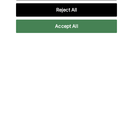
Lade unsere App herunter
Reject All
Accept All
Weitere Informationen
Impressum & rechtliche Hinweise
Newsletter abonnieren
Bleiben Sie mit den neuesten Veröffentlichungen auf
dem Laufenden
E-Mail
Abonnier
Wir verwenden Ihre Daten gemäß unserer Datenschutzrichtlinie.