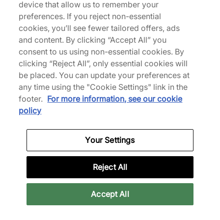
device that allow us to remember your
Flat Earther
70 Low Women's
preferences. If you reject non-essential
Ab
140,00 €
160,00 €
cookies, you’ll see fewer tailored offers, ads
Mehr Farben anzeigen
Mehr Farben anzeigen
and content. By clicking “Accept All” you
consent to us using non-essential cookies. By
clicking “Reject All”, only essential cookies will
be placed. You can update your preferences at
any time using the "Cookie Settings" link in the
footer.
For more information, see our cookie
policy
Your Settings
Converse
Nike
x Noah Chuck 70 Ox
Pegasus Premium
Reject All
115,00 €
210,00 €
Mehr Farben anzeigen
Accept All