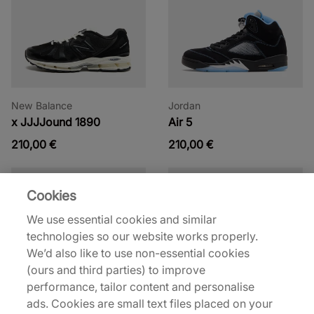
New Balance
Jordan
x JJJJound 1890
Air 5
210,00 €
210,00 €
Cookies
We use essential cookies and similar
technologies so our website works properly.
We’d also like to use non-essential cookies
(ours and third parties) to improve
performance, tailor content and personalise
adidas
Converse
ads. Cookies are small text files placed on your
x Pharrell Williams Vario
x Collina Strada Chuck