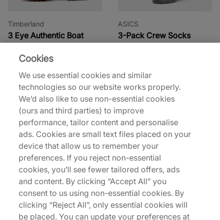
Timberland
ASICS
3 Eye Authentic Boat
3-Pack Crew Socks
Shoe Women's
15,00 €
Cookies
145,00 €
210,00 €
We use essential cookies and similar
Mehr Farben anzeigen
technologies so our website works properly.
We’d also like to use non-essential cookies
(ours and third parties) to improve
performance, tailor content and personalise
ads. Cookies are small text files placed on your
device that allow us to remember your
preferences. If you reject non-essential
cookies, you’ll see fewer tailored offers, ads
and content. By clicking “Accept All” you
Timberland
Timberland
consent to us using non-essential cookies. By
6 Inch Premium Boots
6 Inch Premium Boots
clicking “Reject All”, only essential cookies will
220,00 €
230,00 €
be placed. You can update your preferences at