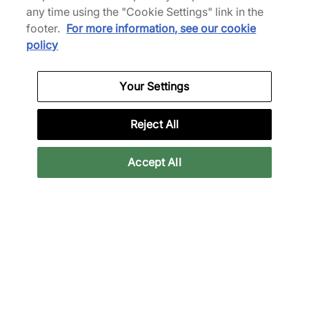
Mehr Farben anzeigen
Mehr Farben anzeigen
any time using the "Cookie Settings" link in the
footer.
For more information, see our cookie
policy
Bis zu 30% Rabatt
Your Settings
Reject All
Timberland
Jordan
Accept All
6 Inch Premium Boots
6 Retro Women's
155,00 €
210,00 €
220,00 €