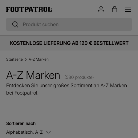
Menü
Direkt zum Inhalt
Einloggen
Einkaufst
Suchen
Suchen
KOSTENLOSE LIEFERUNG AB 120 € BESTELLWERT
Startseite
A-Z Marken
A-Z Marken
(580 produkte)
Entdecken Sie unser großes Sortiment an A-Z Marken
bei Footpatrol.
Sortieren nach
Alphabetisch, A-Z