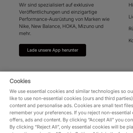
Wir sind spezialisiert auf exklusive
Hi
Veröffentlichungen und einzigartige
L
Performance-Ausrüstung von Marken wie
Nike, New Balance, HOKA, Mizuno und
R
mehr.
Ko
Lade unsere App herunter
Cookies
We use essential cookies and similar technologies so o
like to use non-essential cookies (ours and third parties
content and personalise ads. Cookies are small text file
remember your preferences. If you reject non-essential c
© 2026
Footpatrol UK
.
offers, ads and content. By clicking “Accept All” you co
By clicking “Reject All”, only essential cookies will be