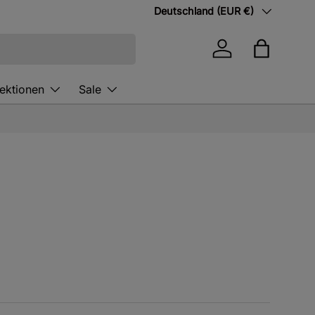
Land/Region
Deutschland (EUR €)
Einloggen
Einkaufst
lektionen
Sale