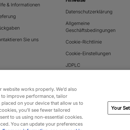
Hinweise
lfe & Informationen
Datenschutzerklärung
ieferung
Allgemeine
ückgaben
Geschäftsbedingungen
ntaktieren Sie uns
Cookie-Richtlinie
Cookie-Einstellungen
JDPLC
Zahlungsmethoden
ur website works properly. We’d also
) to improve performance, tailor
s placed on your device that allow us to
Your Set
ookies, you’ll see fewer tailored
nsent to us using non-essential cookies.
 placed. You can update your preferences