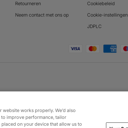
Retourneren
Cookiebeleid
Neem contact met ons op
Cookie-instellingen
JDPLC
Geaccepteerde betaalmeth
ur website works properly. We’d also
) to improve performance, tailor
s placed on your device that allow us to