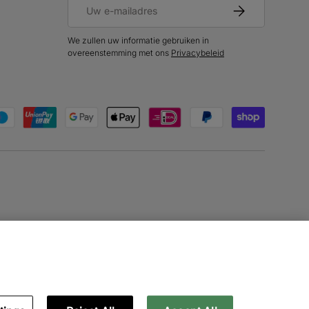
E-mailadres
Abonneer
We zullen uw informatie gebruiken in
overeenstemming met ons
Privacybeleid
oden