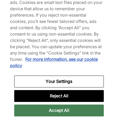
ads. Cookies are small text files placed on your
Descrizione
device that allow us to remember your
preferences. If you reject non-essential
La BW Army di adidas torna sugli scaffali con
cookies, you’ll see fewer tailored offers, ads
tomaie in pelle di alta qualità rinforzate da
and content. By clicking “Accept All” you
sovrapposizioni in camoscio, offrendo un aspetto
consent to us using non-essential cookies. By
pulito ispirato all'abbigliamento militare. Le
clicking “Reject All”, only essential cookies will
intersuole in EVA garantiscono leggerezza e
be placed. You can update your preferences at
comfort, mentre la suola esterna in gomma
any time using the "Cookie Settings" link in the
resistente assicura aderenza sotto i piedi. | KJ1785
footer.
For more information, see our cookie
| 782332
policy
Your Settings
Specifiche
Reject All
Categorie correlate
Accept All