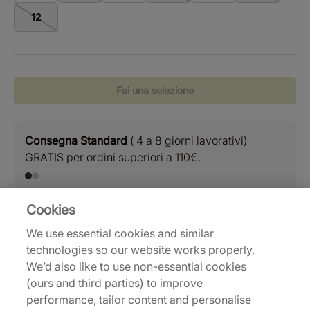
12
Fai una selezione
Consegna Standard
( 4 a 8 giorni lavorativi)
Resi
GRATIS per ordini superiori a 110€.
Reso
Cookies
Consegna e spedizione
We use essential cookies and similar
technologies so our website works properly.
We’d also like to use non-essential cookies
Resi
(ours and third parties) to improve
performance, tailor content and personalise