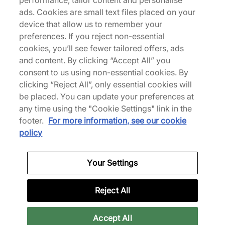
performance, tailor content and personalise
Nike
ads. Cookies are small text files placed on your
Shox Z Calistra Women's
device that allow us to remember your
Da
130,00 €
preferences. If you reject non-essential
Altri colori
cookies, you’ll see fewer tailored offers, ads
and content. By clicking “Accept All” you
consent to us using non-essential cookies. By
clicking “Reject All”, only essential cookies will
be placed. You can update your preferences at
any time using the "Cookie Settings" link in the
Women's Pink Trainers
footer.
For more information, see our cookie
policy
La nostra ultima selezione di Scarpe da
ginnastica rosa da donna vanta una varietà di
tonalità distintive. Mettendo in evidenza sia
Your Settings
silhouette classiche che contemporanee, esplora
scarpe di marchi come Nike, adidas e altri. Dai
Reject All
modelli completamente rosa alle sneakers con
audaci accenti di colore, ogni paio è realizzato
Accept All
con maestria per garantire durata e comfort