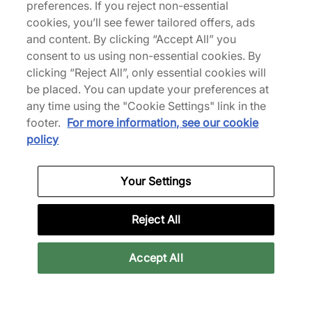
preferences. If you reject non-essential
Ein Muss, um Ihre Wildleder-Silhouetten in Top-
cookies, you’ll see fewer tailored offers, ads
Zustand zu halten – das Jason Markk Premium
and content. By clicking “Accept All” you
Suede Cleaning Kit ist mit einer weichen
consent to us using non-essential cookies. By
Reinigungsbürste aus Rosshaar und einem
clicking “Reject All”, only essential cookies will
Radiergummi ausgestattet, um Schmutz zu
be placed. You can update your preferences at
entfernen, ohne ihn zu beschädigen. | 526281
any time using the "Cookie Settings" link in the
footer.
For more information, see our cookie
policy
Produktdetails
Your Settings
Verwandte Kategorien
Reject All
Accessoires
Alle Produkte
Jason Markk
Neu in 
Accept All