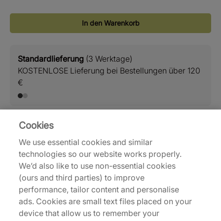
In den Warenkorb
Standardlieferung
(3 Werktage)
Rüc
KOSTENLOSE Lieferung bei Bestellungen über 120
Einf
€
Cookies
Lieferung und Versand
We use essential cookies and similar
technologies so our website works properly.
We’d also like to use non-essential cookies
Rückgaben
(ours and third parties) to improve
performance, tailor content and personalise
ads. Cookies are small text files placed on your
Beschreibung
device that allow us to remember your