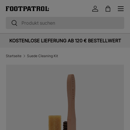
Menü
Direkt zum Inhalt
Einloggen
Einkaufst
Suchen
Suchen
KOSTENLOSE LIEFERUNG AB 120 € BESTELLWERT
Startseite
Suede Cleaning Kit