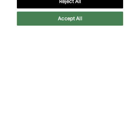
Reject All
Per saperne di più
Accept All
Note legali
Iscriviti alla nostra Newsletter
Rimani aggiornato sulle ultime novità
Email
Iscriviti
Utilizzeremo le tue informazioni in conformità con la nostra
Politica sulla
privacy
.
Metodi di pagamento accettati