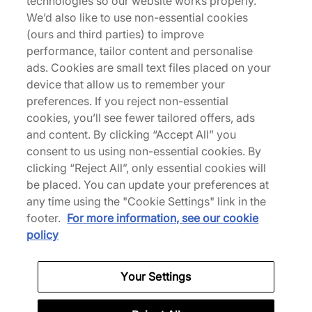
technologies so our website works properly.
confortevoli per quei viaggi di campeggio
We’d also like to use non-essential cookies
rilassati o giorni trascorsi a oziare.
(ours and third parties) to improve
performance, tailor content and personalise
ads. Cookies are small text files placed on your
device that allow us to remember your
Torna all’inizio
preferences. If you reject non-essential
cookies, you’ll see fewer tailored offers, ads
and content. By clicking “Accept All” you
consent to us using non-essential cookies. By
Chi siamo
clicking “Reject All”, only essential cookies will
be placed. You can update your preferences at
Siamo specializzati in uscite esclusive e abbigliamento
any time using the "Cookie Settings" link in the
dalle alte prestazioni delle marche più importanti al
footer.
For more information, see our cookie
mondo come Nike, New Balance, Hoka, Mizuno e molte
policy
altre.
Your Settings
Scarica la nostra App