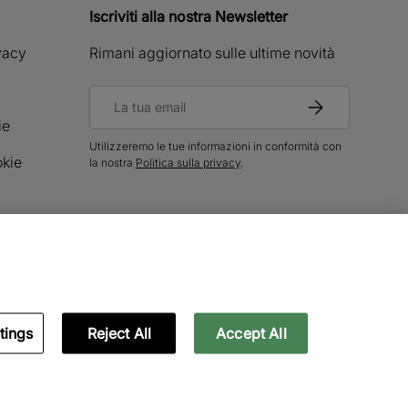
Iscriviti alla nostra Newsletter
ivacy
Rimani aggiornato sulle ultime novità
Email
Iscriviti
ie
Utilizzeremo le tue informazioni in conformità con
okie
la nostra
Politica sulla privacy
.
ati
tings
Reject All
Accept All