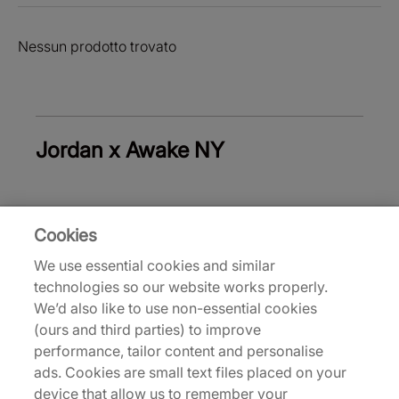
Nessun prodotto trovato
Jordan x Awake NY
Cookies
Torna all’inizio
We use essential cookies and similar
technologies so our website works properly.
We’d also like to use non-essential cookies
Chi siamo
(ours and third parties) to improve
performance, tailor content and personalise
Siamo specializzati in uscite esclusive e abbigliamento
ads. Cookies are small text files placed on your
dalle alte prestazioni delle marche più importanti al
device that allow us to remember your