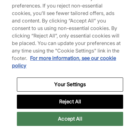
mondo come Nike, New Balance, Hoka, Mizuno e molte
preferences. If you reject non-essential
altre.
cookies, you’ll see fewer tailored offers, ads
and content. By clicking “Accept All” you
Scarica la nostra App
consent to us using non-essential cookies. By
clicking “Reject All”, only essential cookies will
be placed. You can update your preferences at
any time using the "Cookie Settings" link in the
Per saperne di più
footer.
For more information, see our cookie
policy
Note legali
Your Settings
Reject All
Iscriviti alla nostra Newsletter
Rimani aggiornato sulle ultime novità
Accept All
Email
Iscriviti